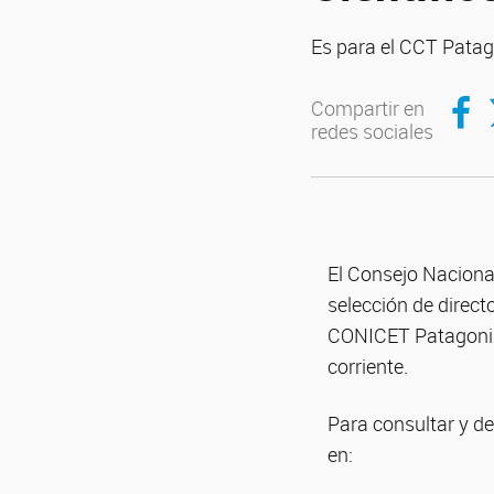
Es para el CCT Patag
Compar
C
Compartir en
redes sociales
El Consejo Nacional
selección de direc
CONICET Patagonia N
corriente.
Para consultar y d
en: