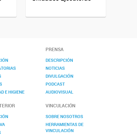
PRENSA
CIÓN
DESCRIPCIÓN
TORIAS
NOTICIAS
S
DIVULGACIÓN
S
PODCAST
D E HIGIENE
AUDIOVISUAL
TO
EVENTOS
TERIOR
VINCULACIÓN
NOVEDADES
CONTACTO
CIÓN
SOBRE NOSOTROS
VA
HERRAMIENTAS DE
VINCULACIÓN
S