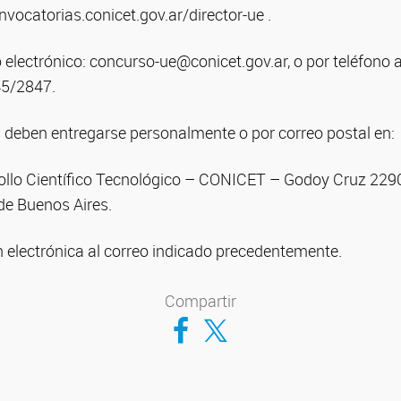
onvocatorias.conicet.gov.ar/director-ue .
electrónico: concurso-ue@conicet.gov.ar, o por teléfono 
45/2847.
 deben entregarse personalmente o por correo postal en:
ollo Científico Tecnológico – CONICET – Godoy Cruz 229
e Buenos Aires.
n electrónica al correo indicado precedentemente.
Compartir
Compartir en Facebook
Compartir en Twitter