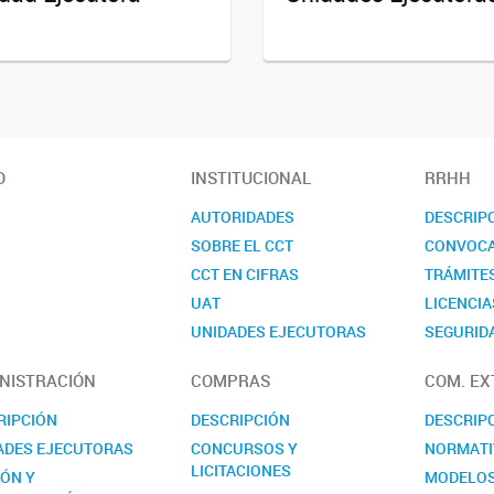
O
INSTITUCIONAL
RRHH
AUTORIDADES
DESCRIP
SOBRE EL CCT
CONVOCA
CCT EN CIFRAS
TRÁMITE
UAT
LICENCIA
UNIDADES EJECUTORAS
SEGURIDA
COMISIONES ASESORAS
CONTAC
NISTRACIÓN
COMPRAS
COM. EX
REALP
RIPCIÓN
DESCRIPCIÓN
DESCRIP
ADES EJECUTORAS
CONCURSOS Y
NORMATI
LICITACIONES
IÓN Y
MODELO