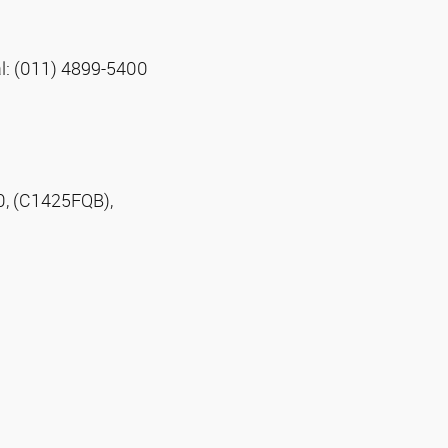
al: (011) 4899-5400
0, (C1425FQB),