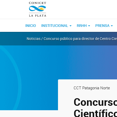
INICIO
INSTITUCIONAL
RRHH
PRENSA
Noticias / Concurso público para director de Centro Cie
CCT Patagonia Norte
Concurso
Científi