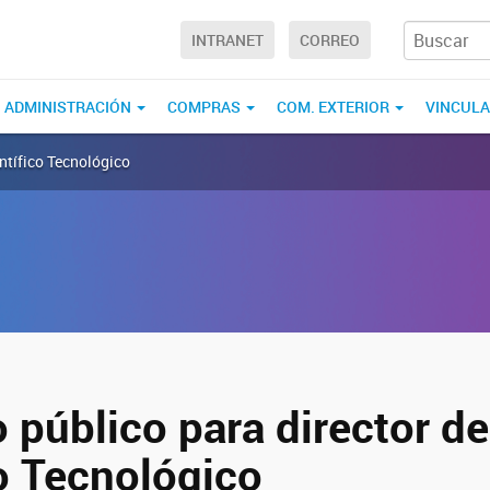
INTRANET
CORREO
ADMINISTRACIÓN
COMPRAS
COM. EXTERIOR
VINCUL
ntífico Tecnológico
 público para director de
co Tecnológico