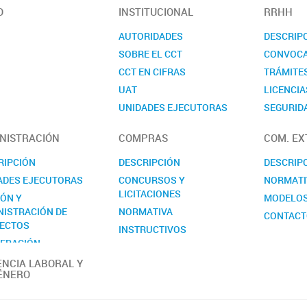
O
INSTITUCIONAL
RRHH
AUTORIDADES
DESCRIP
SOBRE EL CCT
CONVOCA
CCT EN CIFRAS
TRÁMITE
UAT
LICENCIA
UNIDADES EJECUTORAS
SEGURIDA
COMISIONES ASESORAS
CONTAC
NISTRACIÓN
COMPRAS
COM. EX
REALP
RIPCIÓN
DESCRIPCIÓN
DESCRIP
ADES EJECUTORAS
CONCURSOS Y
NORMATI
LICITACIONES
IÓN Y
MODELO
NISTRACIÓN DE
NORMATIVA
CONTAC
ECTOS
INSTRUCTIVOS
ERACIÓN
MODELOS
RNACIONAL
ENCIA LABORAL Y
CONTACTO
ÉNERO
ACTO