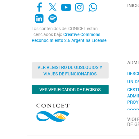
Facebook
X
YouTube
Instagram
Whats App
INICI
LinkedIn
Spotify
Los contenidos del CONICET están
licenciados bajo
Creative Commons
Reconocimiento 2.5 Argentina License
ADMI
VER REGISTRO DE OBSEQUIOS Y
DESC
VIAJES DE FUNCIONARIOS
UNID
GEST
VER VERIFICADOR DE RECIBOS
ADMI
PROY
COOP
INTE
VIOL
DE G
CONT