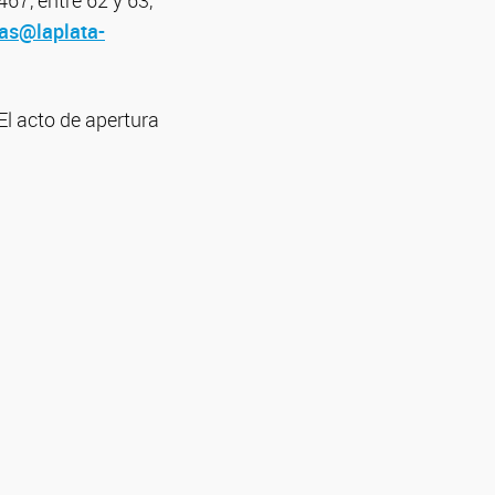
67, entre 62 y 63,
as@laplata-
El acto de apertura