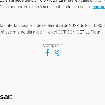
3 en la sede del CCT CONICET La Plata, en calle 8 Nro. 14
 12, o por correo electrónico escribiendo a la casilla
compr
las ofertas será el 4 de septiembre de 2023 de 8 a 10:30. 
zará ese mismo día a las 11 en el CCT CONICET La Plata.
Compartir
Compartir en Facebook
Compartir en Twitter
sar: