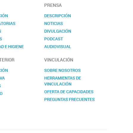
PRENSA
CIÓN
DESCRIPCIÓN
TORIAS
NOTICIAS
S
DIVULGACIÓN
S
PODCAST
D E HIGIENE
AUDIOVISUAL
TO
EVENTOS
TERIOR
VINCULACIÓN
NOVEDADES
CONTACTO
CIÓN
SOBRE NOSOTROS
VA
HERRAMIENTAS DE
VINCULACIÓN
S
OFERTA DE CAPACIDADES
TO
PREGUNTAS FRECUENTES
CONTACTO