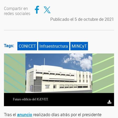
Compartir en Facebook
Compartir en Twitter
Compartir en
redes sociales
Publicado el 5 de octubre de 2021
Tags:
CONICET
Infraestructura
MINCyT
Futuro edificio del IGEVET.
Futuro edificio del IFLYSIB.
Futuro edificio del IMBICE.
Tras el
anuncio
realizado días atrás por el presidente