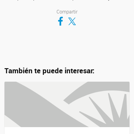
Compartir
Compartir en Facebook
Compartir en Twitter
También te puede interesar: