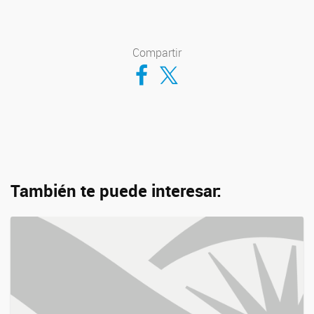
Compartir
Compartir en Facebook
Compartir en Twitter
También te puede interesar: